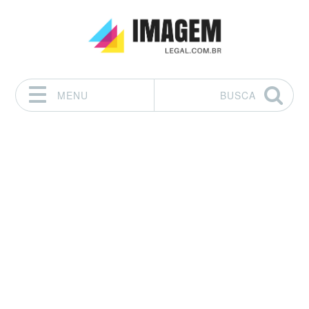
MENU
BUSCA
Pular para o conteúdo