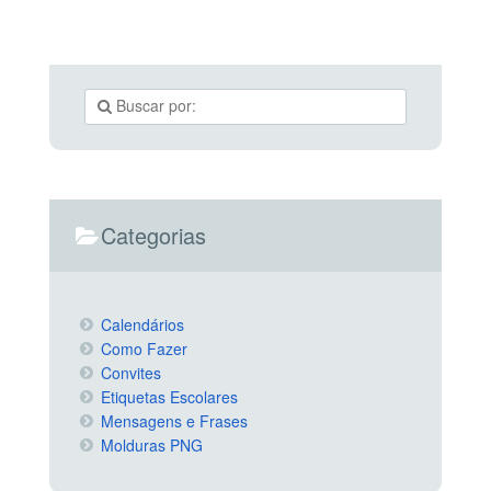
Categorias
Calendários
Como Fazer
Convites
Etiquetas Escolares
Mensagens e Frases
Molduras PNG