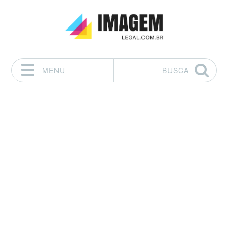
MENU
BUSCA
Pular para o conteúdo