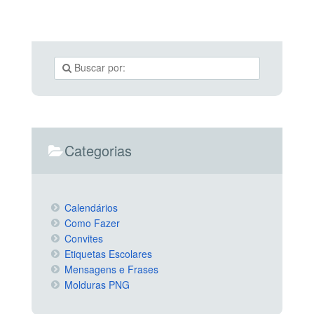
Categorias
Calendários
Como Fazer
Convites
Etiquetas Escolares
Mensagens e Frases
Molduras PNG