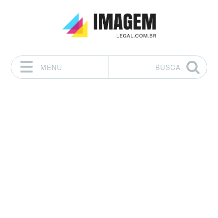
MENU
BUSCA
Pular para o conteúdo