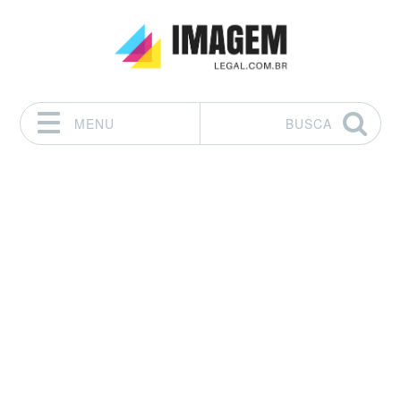
MENU
BUSCA
Pular para o conteúdo