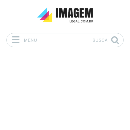
MENU
BUSCA
Pular para o conteúdo