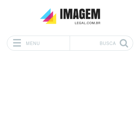
MENU
BUSCA
Pular para o conteúdo