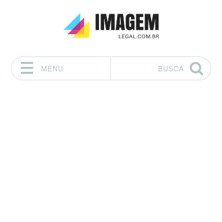
MENU
BUSCA
Pular para o conteúdo