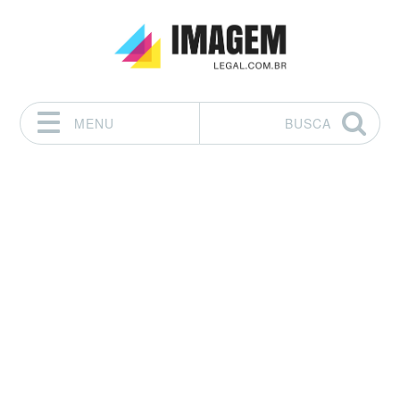
MENU
BUSCA
Pular para o conteúdo