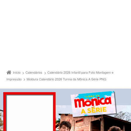
Início
Calendários
Calendário 2026 Infantil para Foto Montagem e
Impressão
Moldura Calendário 2026 Turma da Mônica A Série PNG