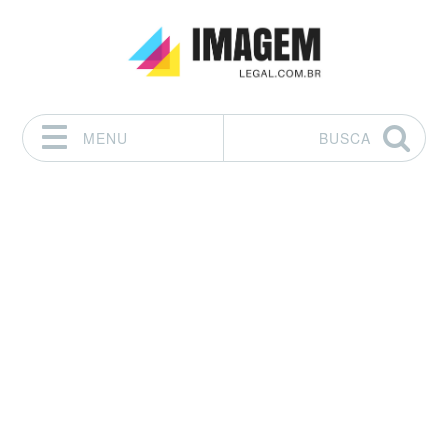
MENU
BUSCA
Pular para o conteúdo