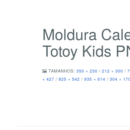
Moldura Cal
Totoy Kids 
TAMANHOS:
350 × 230
/
212 × 300
/
7
× 427
/
825 × 542
/
935 × 614
/
304 × 17