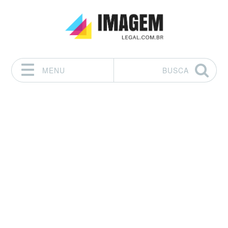
MENU
BUSCA
Pular para o conteúdo