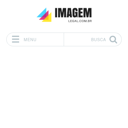
MENU
BUSCA
Pular para o conteúdo