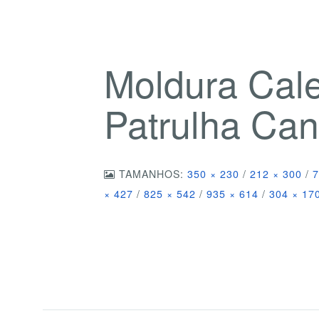
Moldura Cal
Patrulha Ca
TAMANHOS:
350 × 230
/
212 × 300
/
7
× 427
/
825 × 542
/
935 × 614
/
304 × 17