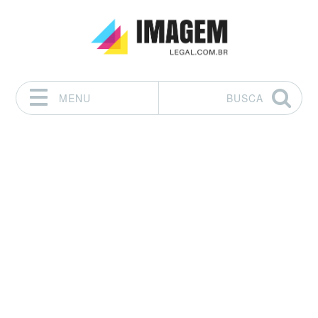
MENU
BUSCA
Pular para o conteúdo