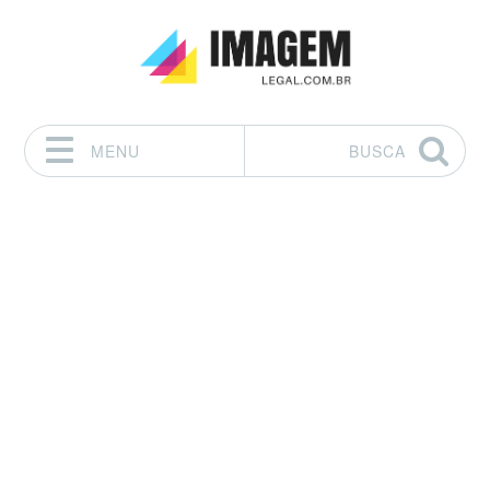
MENU
BUSCA
Pular para o conteúdo