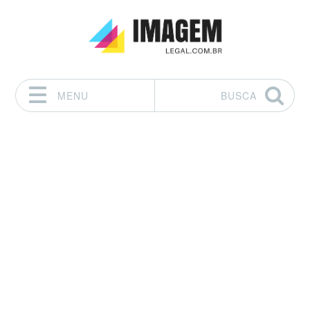
MENU
BUSCA
Pular para o conteúdo