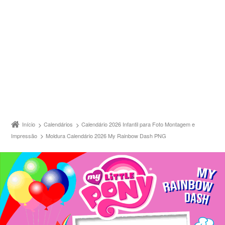
Início
Calendários
Calendário 2026 Infantil para Foto Montagem e
Impressão
Moldura Calendário 2026 My Rainbow Dash PNG