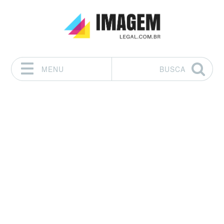
MENU
BUSCA
Pular para o conteúdo