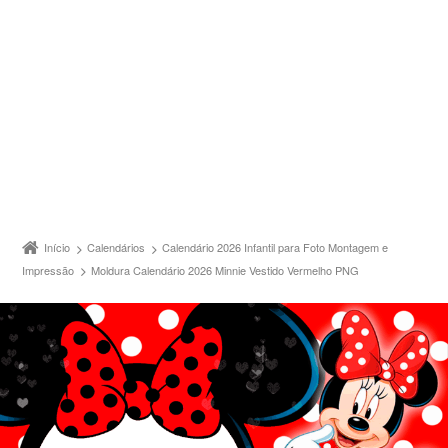
Início
Calendários
Calendário 2026 Infantil para Foto Montagem e
Impressão
Moldura Calendário 2026 Minnie Vestido Vermelho PNG