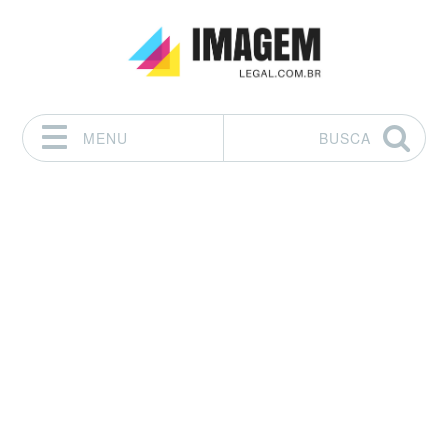
MENU
BUSCA
Pular para o conteúdo