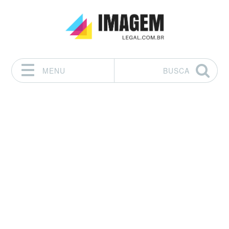
MENU
BUSCA
Pular para o conteúdo