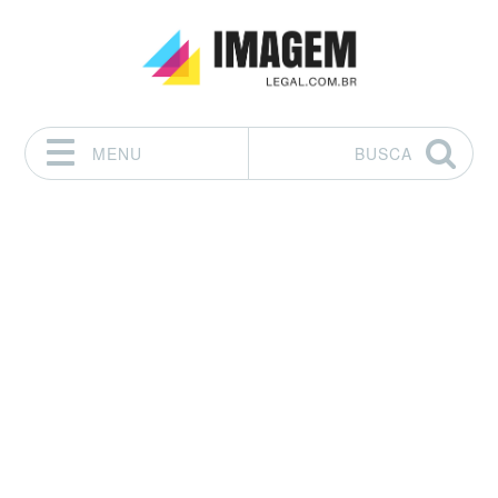
MENU
BUSCA
Pular para o conteúdo