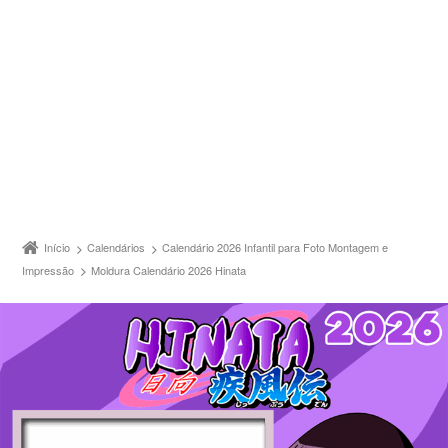
Início
Calendários
Calendário 2026 Infantil para Foto Montagem e
Impressão
Moldura Calendário 2026 Hinata