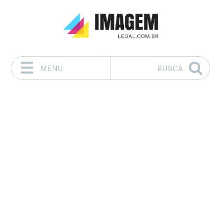
MENU
BUSCA
Pular para o conteúdo