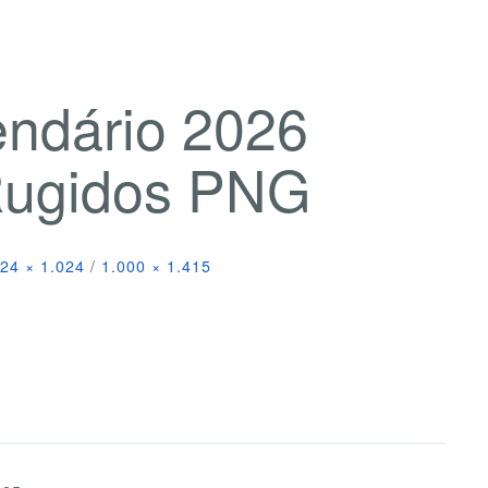
endário 2026
Rugidos PNG
24 × 1.024
/
1.000 × 1.415