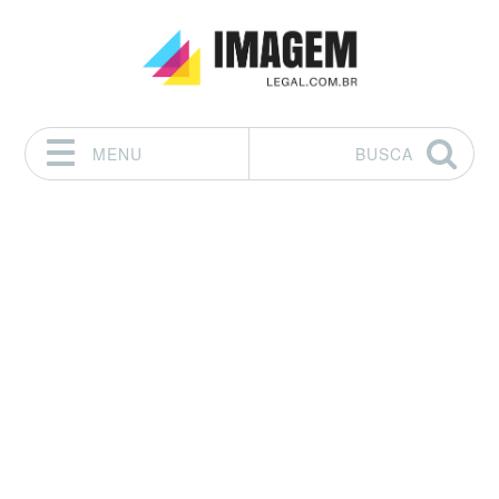
MENU
BUSCA
Pular para o conteúdo