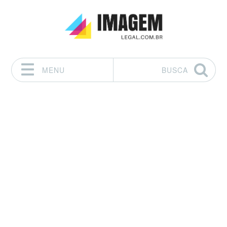
MENU
BUSCA
Pular para o conteúdo