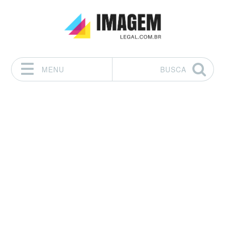
MENU
BUSCA
Pular para o conteúdo