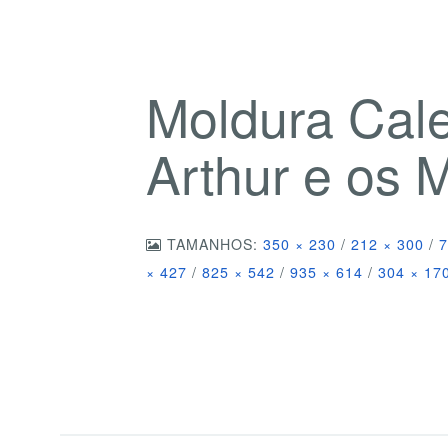
Moldura Cal
Arthur e os
TAMANHOS:
350 × 230
/
212 × 300
/
7
× 427
/
825 × 542
/
935 × 614
/
304 × 17