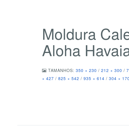
Moldura Cal
Aloha Hava
TAMANHOS:
350 × 230
/
212 × 300
/
7
× 427
/
825 × 542
/
935 × 614
/
304 × 17