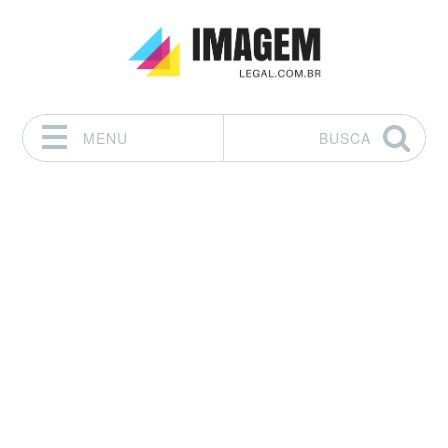
MENU
BUSCA
Pular para o conteúdo