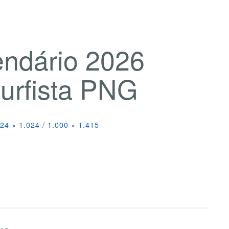
endário 2026
urfista PNG
24 × 1.024
/
1.000 × 1.415