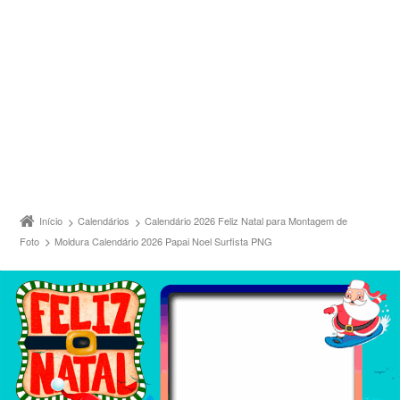
Início
Calendários
Calendário 2026 Feliz Natal para Montagem de
Foto
Moldura Calendário 2026 Papai Noel Surfista PNG