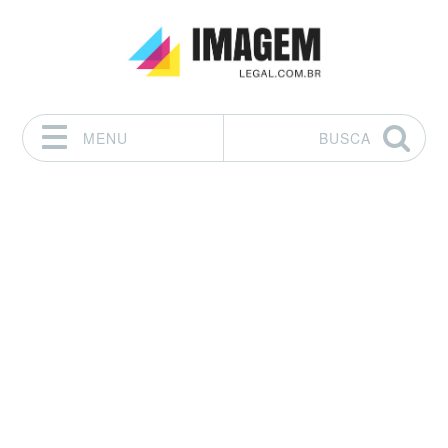
MENU
BUSCA
Pular para o conteúdo