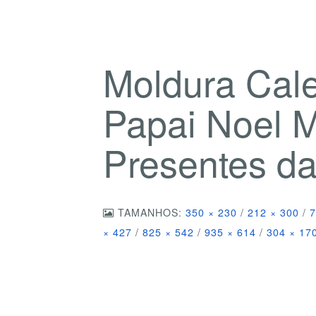
Moldura Cal
Papai Noel 
Presentes d
TAMANHOS:
350 × 230
/
212 × 300
/
7
× 427
/
825 × 542
/
935 × 614
/
304 × 17