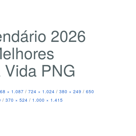
endário 2026
Melhores
a Vida PNG
68 × 1.087
/
724 × 1.024
/
380 × 249
/
650
0
/
370 × 524
/
1.000 × 1.415