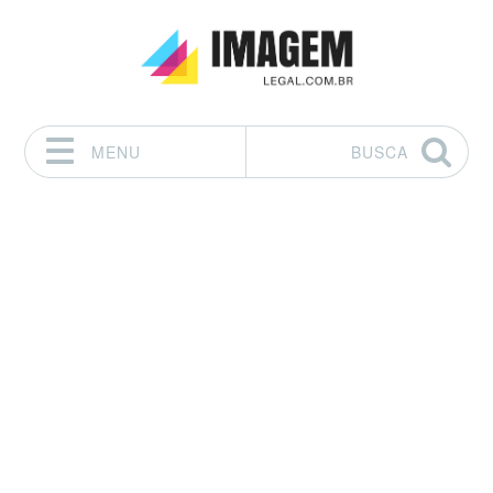
MENU
BUSCA
Pular para o conteúdo