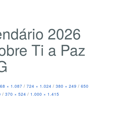
endário 2026
obre Ti a Paz
NG
68 × 1.087
/
724 × 1.024
/
380 × 249
/
650
0
/
370 × 524
/
1.000 × 1.415