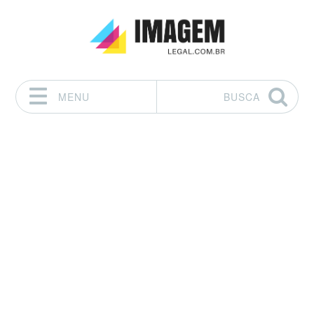
MENU
BUSCA
Pular para o conteúdo