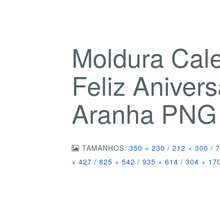
Moldura Cal
Feliz Anive
Aranha PNG
TAMANHOS:
350 × 230
/
212 × 300
/
7
× 427
/
825 × 542
/
935 × 614
/
304 × 17