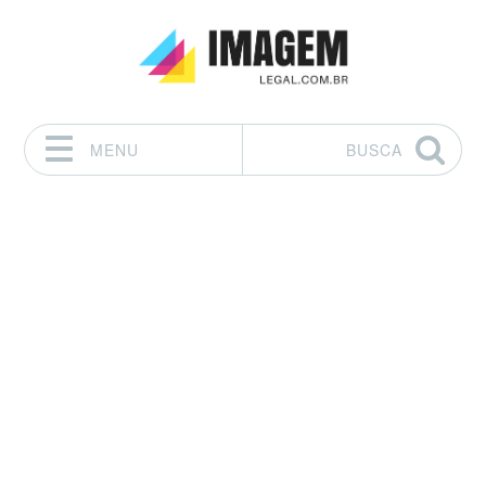
MENU
BUSCA
Pular para o conteúdo