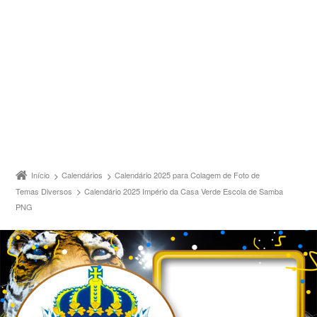
Início
Calendários
Calendário 2025 para Colagem de Foto de
Temas Diversos
Calendário 2025 Império da Casa Verde Escola de Samba
PNG