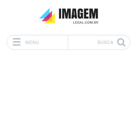
MENU
BUSCA
Pular para o conteúdo