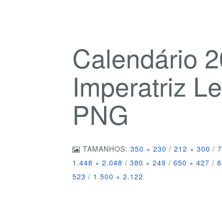
Calendário 
Imperatriz L
PNG
TAMANHOS:
350 × 230
/
212 × 300
/
7
1.448 × 2.048
/
380 × 249
/
650 × 427
/
8
523
/
1.500 × 2.122