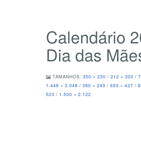
Calendário 2
Dia das Mã
TAMANHOS:
350 × 230
/
212 × 300
/
7
1.448 × 2.048
/
380 × 249
/
650 × 427
/
8
523
/
1.500 × 2.122