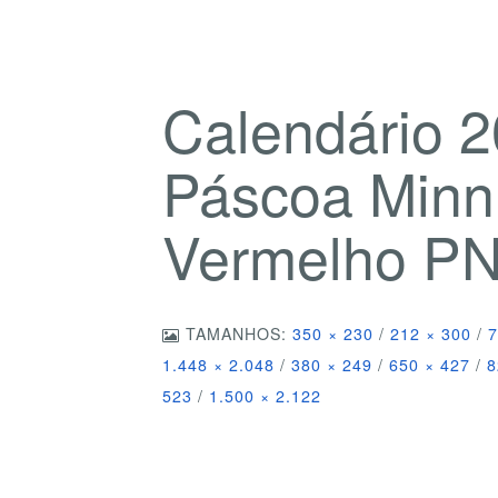
Calendário 2
Páscoa Minni
Vermelho P
TAMANHOS:
350 × 230
/
212 × 300
/
7
1.448 × 2.048
/
380 × 249
/
650 × 427
/
8
523
/
1.500 × 2.122