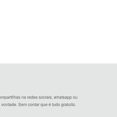
mpartilhas na redes sociais, whatsapp ou
vontade. Sem contar que é tudo gratuito.