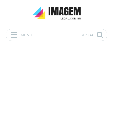
MENU
BUSCA
Pular para o conteúdo