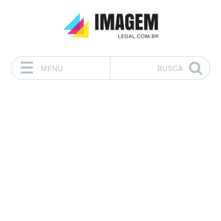
MENU
BUSCA
Pular para o conteúdo