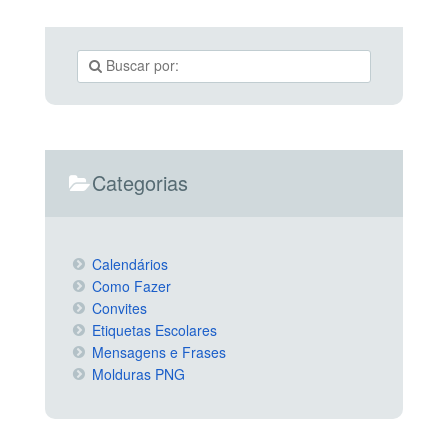
Categorias
Calendários
Como Fazer
Convites
Etiquetas Escolares
Mensagens e Frases
Molduras PNG