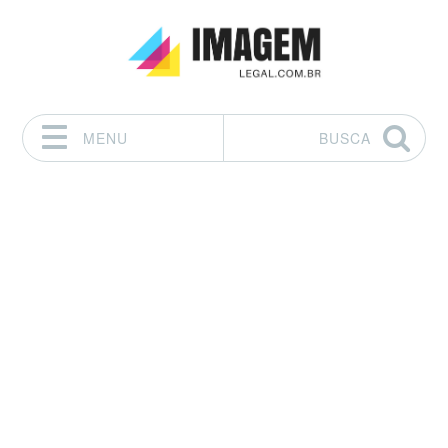
MENU
BUSCA
Pular para o conteúdo