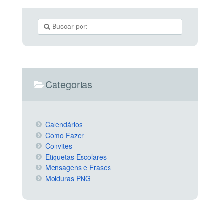
Categorias
Calendários
Como Fazer
Convites
Etiquetas Escolares
Mensagens e Frases
Molduras PNG