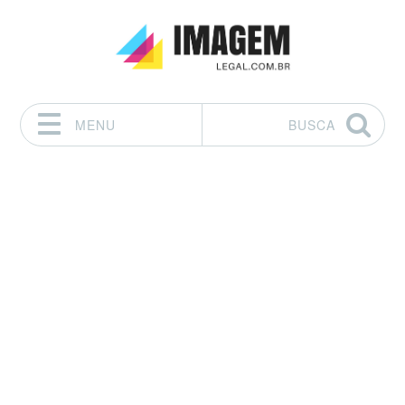
MENU
BUSCA
Pular para o conteúdo