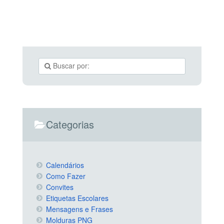
Categorias
Calendários
Como Fazer
Convites
Etiquetas Escolares
Mensagens e Frases
Molduras PNG