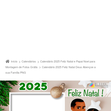
Início
Calendários
Calendário 2025 Feliz Natal e Papai Noel para
Montagem de Fotos Grátis
Calendário 2025 Feliz Natal Deus Abençoe a
sua Família PNG