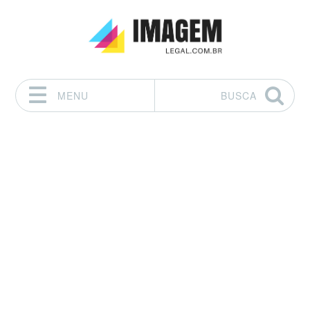
MENU
BUSCA
Pular para o conteúdo