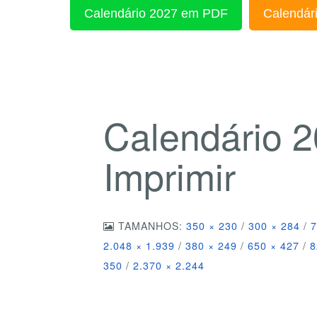
Calendário 2027 em PDF
Calendári
Calendário 2
Imprimir
TAMANHOS:
350 × 230
/
300 × 284
/
7
2.048 × 1.939
/
380 × 249
/
650 × 427
/
8
350
/
2.370 × 2.244