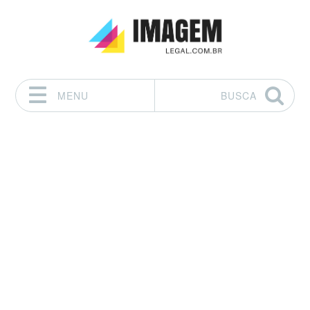
MENU
BUSCA
Pular para o conteúdo