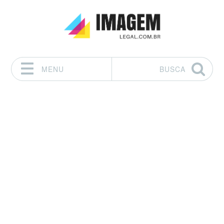
MENU
BUSCA
Pular para o conteúdo